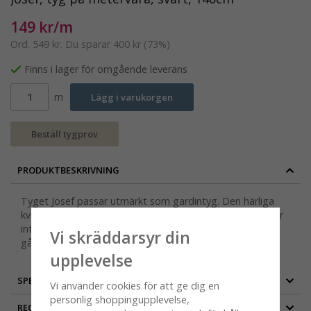
149 kr/m
Ord.
549 kr
. Du sparar
400 kr
(
73
%)
Finns i lager för omgående leverans
m
Lägg i varukorgen
Beställ tygprov
PRODUKTBESKRIVNING
Tyget Josef passar utmärkt som gardintyg. Den härliga
kvaliteten bomull/lin, gör att det faller oerhört fint. Varför
inte sy matchande kuddfodral och dukar när du ändå är i
Vi skräddarsyr din
gång?
upplevelse
SPECIFIKATION
Vi använder cookies för att ge dig en
personlig shoppingupplevelse,
RECENSIONER