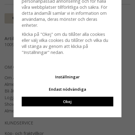
personanpassad annonsering och för hålla
våra webbplatser tillförlitliga och säkra. För
detta ändamål samlar vi in information om
Spara som favorit
användarna, deras mönster och deras
enheter.
Klicka på "Okej" om du tillåter alla cookies
Artikelnummer:
eller välj vilka cookies du tillåter och vilka du
100952-0009
vill stänga av genom att klicka på
"Inställningar" nedan.
OM OSS
Inställningar
Om Almedahls
Almedahls designers
Endast nödvändiga
Bli återförsäljare
Logga in B2B
Okej
Showroom
Almedahls offentlig miljö
KUNDSERVICE
Köp- och fraktvillkor