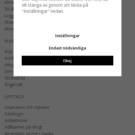
Almedahls designers
vill stänga av genom att klicka på
Bli återförsäljare
"Inställningar" nedan.
Logga in B2B
Showroom
Almedahls offentlig miljö
Inställningar
KUNDSERVICE
Endast nödvändiga
Köp- och fraktvillkor
Kontakta oss
Okej
Integritetspolicy
Om cookies
Skötselråd
Ångerrätt
UPPTÄCK
Inspiration och nyheter
Kataloger
Kollektioner
Hållbarhet på riktigt
Almedahls Home i media