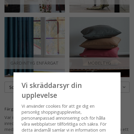
GARDINTYG ENFÄRGAT
MÖBELTYG
Vi skräddarsyr din
Sortering
upplevelse
Vi använder cookies för att ge dig en
Färgglatt tyg
personlig shoppingupplevelse,
Var inte rädd för färgglada tyger i ditt hem. De hetaste
personanpassad annonsering och för hålla
inredningstrenderna just nu handlar om färg. En stor fördel
våra webbplatser tillförlitliga och säkra. För
med är också att det enkelt kan bytas ut och läggas undan ett
detta ändamål samlar vi in information om