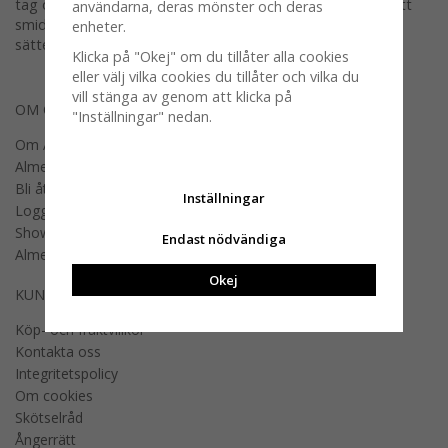
tag om trenden skulle skifta i framtiden. Eftersom det är ett
användarna, deras mönster och deras
smidigt material att arbeta med är det bara fantasin som
enheter.
sätter gränser för vad du kan åstadkomma!
Klicka på "Okej" om du tillåter alla cookies
eller välj vilka cookies du tillåter och vilka du
vill stänga av genom att klicka på
OM OSS
"Inställningar" nedan.
Om Almedahls
Almedahls designers
Bli återförsäljare
Inställningar
Logga in B2B
Showroom
Endast nödvändiga
Almedahls offentlig miljö
Okej
KUNDSERVICE
Köp- och fraktvillkor
Kontakta oss
Integritetspolicy
Om cookies
Skötselråd
Ångerrätt