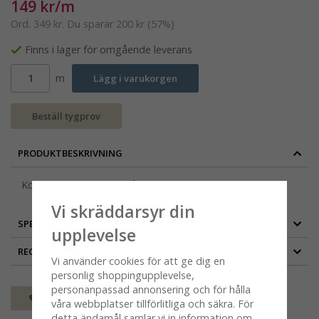
149 kr/m
Ord.
349 kr
. Du sparar
200 kr
(
57
%)
Finns i lager för omgående leverans
m
Lägg i varukorgen
Beställ tygprov
PRODUKTBESKRIVNING
Kombattanterna, tyg på metervara, grön, 150 cm
Vi skräddarsyr din
SPECIFIKATION
upplevelse
RECENSIONER
Vi använder cookies för att ge dig en
personlig shoppingupplevelse,
personanpassad annonsering och för hålla
Spara som favorit
våra webbplatser tillförlitliga och säkra. För
detta ändamål samlar vi in information om