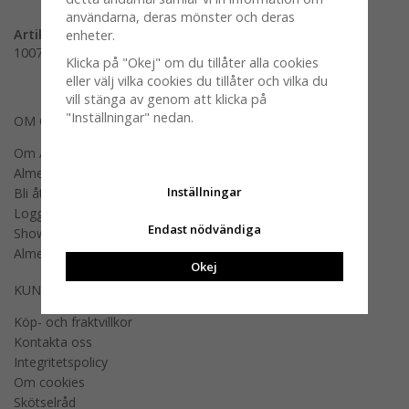
användarna, deras mönster och deras
Artikelnummer:
enheter.
100781-0745
Klicka på "Okej" om du tillåter alla cookies
eller välj vilka cookies du tillåter och vilka du
vill stänga av genom att klicka på
"Inställningar" nedan.
OM OSS
Om Almedahls
Almedahls designers
Inställningar
Bli återförsäljare
Logga in B2B
Endast nödvändiga
Showroom
Almedahls offentlig miljö
Okej
KUNDSERVICE
Köp- och fraktvillkor
Kontakta oss
Integritetspolicy
Om cookies
Skötselråd