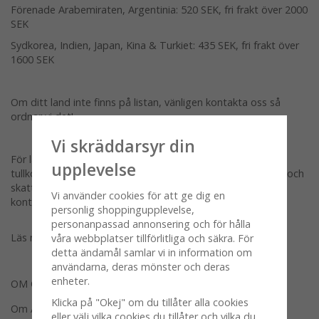
Förenade Arabemiraten, Argentinia: 520 SEK, fri frakt över 2000
SEK
Sydkorea, Indien, Japan, Kina & Turkiet: 435 SEK, fri frakt över
1600 SEK
Om ditt land inte finns på listan, vänligen kontakta oss så
ordnar vi det!
Vi skräddarsyr din
För länder utanför EU tillkommer mottagarlandets
upplevelse
tullkostnader och skatter. Du är ansvarig för att importtull och
skatt betalas. Om du är osäker på avgifterna, vänligen
Vi använder cookies för att ge dig en
kontakta ditt lokala tullkontor.
personlig shoppingupplevelse,
personanpassad annonsering och för hålla
Läs mer om våra köpvillkor
här
våra webbplatser tillförlitliga och säkra. För
detta ändamål samlar vi in information om
användarna, deras mönster och deras
enheter.
OM OSS
Klicka på "Okej" om du tillåter alla cookies
Om Almedahls
eller välj vilka cookies du tillåter och vilka du