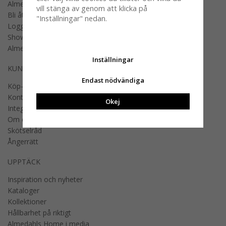
Almedahls designers
vill stänga av genom att klicka på
Bli återförsäljare
"Inställningar" nedan.
Logga in B2B
Showroom
Almedahls offentlig miljö
Inställningar
KUNDSERVICE
Endast nödvändiga
Köp- och fraktvillkor
Kontakta oss
Okej
Integritetspolicy
Om cookies
Skötselråd
Ångerrätt
UPPTÄCK
Inspiration och nyheter
Kataloger
Kollektioner
Hållbarhet på riktigt
Almedahls Home i media