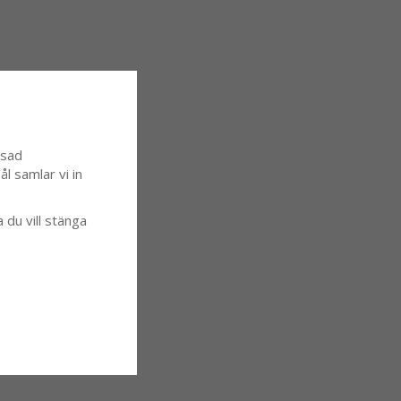
ssad
l samlar vi in
a du vill stänga