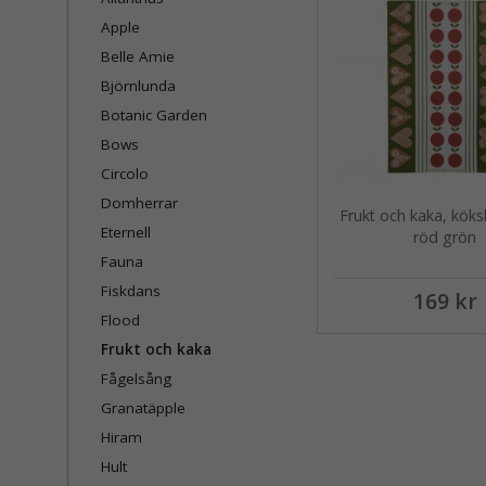
Apple
Belle Amie
Björnlunda
Botanic Garden
Bows
Circolo
Domherrar
Frukt och kaka, kök
Eternell
röd grön
Fauna
Fiskdans
169 kr
Flood
Frukt och kaka
Fågelsång
Granatäpple
Hiram
Hult