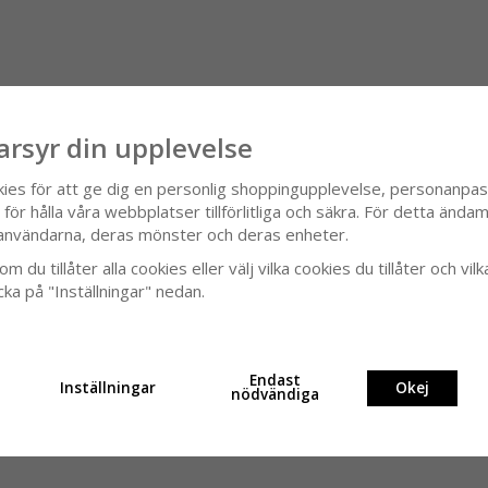
arsyr din upplevelse
kies för att ge dig en personlig shoppingupplevelse, personanpa
ör hålla våra webbplatser tillförlitliga och säkra. För detta ändamå
användarna, deras mönster och deras enheter.
m du tillåter alla cookies eller välj vilka cookies du tillåter och vilk
cka på "Inställningar" nedan.
Endast
Inställningar
Okej
nödvändiga