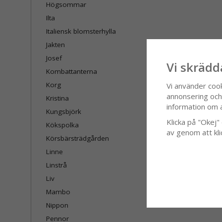
Högsommar
Ilta
Italiensk blomsterhylla
Jakten
Josef
Vi skrädd
Kombattanterna
Korg
Vi använder coo
annonsering och f
Kristina
information om 
Kungsbjörk
Klicka på "Okej" o
Kökspolka
av genom att kli
Körsbärsträdgården
Linne
Linstrå
Liv
Mambo
Nippon
Pennor