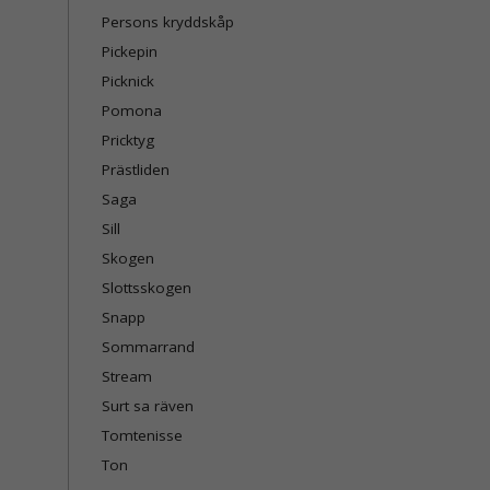
Persons kryddskåp
Pickepin
Picknick
Pomona
Pricktyg
Prästliden
Saga
Sill
Skogen
Slottsskogen
Snapp
Sommarrand
Stream
Surt sa räven
Tomtenisse
Ton