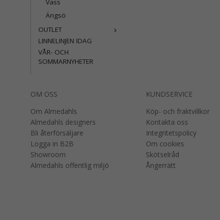
Vass
Ängsö
OUTLET
LINNELINJEN IDAG
VÅR- OCH
SOMMARNYHETER
OM OSS
KUNDSERVICE
Om Almedahls
Köp- och fraktvillkor
Almedahls designers
Kontakta oss
Bli återförsäljare
Integritetspolicy
Logga in B2B
Om cookies
Showroom
Skötselråd
Almedahls offentlig miljö
Ångerrätt