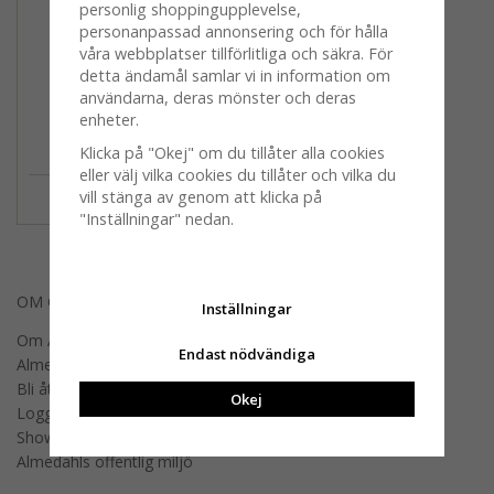
personlig shoppingupplevelse,
personanpassad annonsering och för hålla
våra webbplatser tillförlitliga och säkra. För
detta ändamål samlar vi in information om
användarna, deras mönster och deras
enheter.
Stream, bricka, multi,
Klicka på "Okej" om du tillåter alla cookies
27x20cm
eller välj vilka cookies du tillåter och vilka du
179 kr
vill stänga av genom att klicka på
259 kr
"Inställningar" nedan.
OM OSS
Inställningar
Om Almedahls
Endast nödvändiga
Almedahls designers
Bli återförsäljare
Okej
Logga in B2B
Showroom
Almedahls offentlig miljö