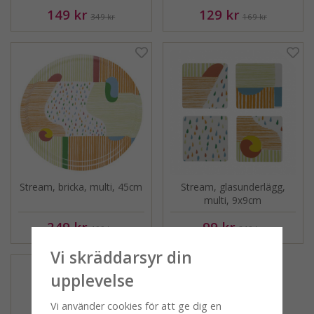
149 kr
129 kr
349 kr
169 kr
Stream, bricka, multi, 45cm
Stream, glasunderlägg,
multi, 9x9cm
249 kr
99 kr
499 kr
249 kr
Vi skräddarsyr din
upplevelse
Vi använder cookies för att ge dig en