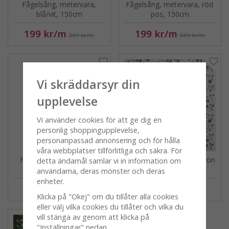
Fågelsång, metervara,
Fågelsång, metervara, röd
blå/vit, 150cm
pos, 150cm
199 kr
/m
199 kr
/m
349 kr
/m
349 kr
/m
Vi skräddarsyr din
upplevelse
Vi använder cookies för att ge dig en
personlig shoppingupplevelse,
personanpassad annonsering och för hålla
våra webbplatser tillförlitliga och säkra. För
Fågelsång, panelgardin,
Fågelsång, metervara, grön
detta ändamål samlar vi in information om
brun/blå, 2-pack
pos, 150cm
användarna, deras mönster och deras
enheter.
129 kr
199 kr
/m
229 kr
349 kr
/m
Klicka på "Okej" om du tillåter alla cookies
eller välj vilka cookies du tillåter och vilka du
vill stänga av genom att klicka på
"Inställningar" nedan.