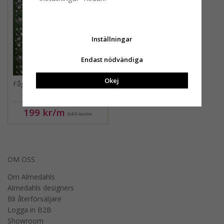
Inställningar
Endast nödvändiga
Okej
Fågelsång, metervara, grön
neg, 150cm
199 kr
/m
349 kr
/m
OM OSS
Om Almedahls
Almedahls designers
Bli återförsäljare
Logga in B2B
Showroom