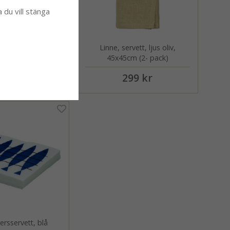
a du vill stänga
rvett, natur/taupe,
Linne, servett, ljus oliv,
cm (2-pack)
45x45cm (2- pack)
99 kr
299 kr
persservett, blå