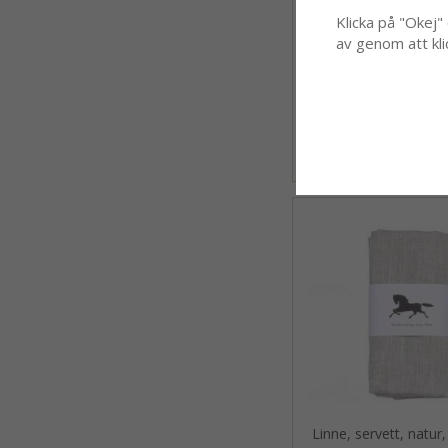
Klicka på "Okej" o
av genom att kli
Korg XL, servett, na
45x45cm (2-pa
299 kr
Linne, servett, natu