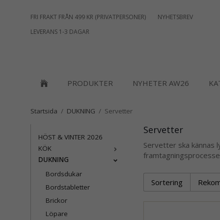
FRI FRAKT FRÅN 499 KR (PRIVATPERSONER)
NYHETSBREV
LEVERANS 1-3 DAGAR
PRODUKTER
NYHETER AW26
KA
Startsida
/
DUKNING
/
Servetter
Servetter
HÖST & VINTER 2026
Servetter ska kännas ly
KÖK
framtagningsprocessen. 
DUKNING
Bordsdukar
Sortering
Bordstabletter
Brickor
Löpare