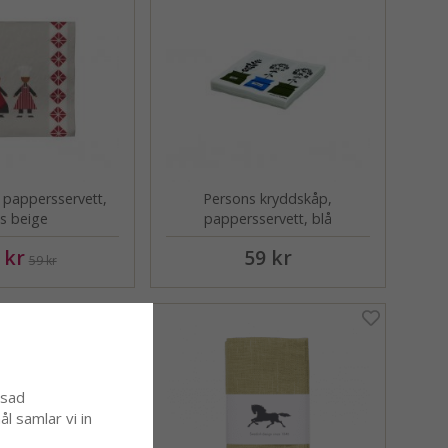
 pappersservett,
Persons kryddskåp,
us beige
pappersservett, blå
 kr
59 kr
59 kr
ssad
l samlar vi in