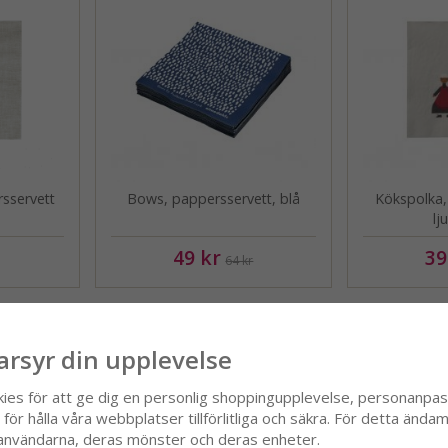
sservett
Bows, pappersservett, blå
Kökspolka,
lj
49 kr
39
64 kr
arsyr din upplevelse
kies för att ge dig en personlig shoppingupplevelse, personanpa
ör hålla våra webbplatser tillförlitliga och säkra. För detta ändamå
användarna, deras mönster och deras enheter.