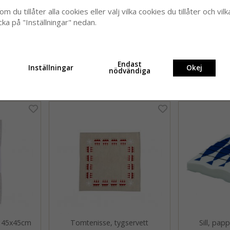
m du tillåter alla cookies eller välj vilka cookies du tillåter och vilk
cka på "Inställningar" nedan.
tur/taupe,
Korg, servett, röd, 45x45cm (2-
Pricktyg, se
ck)
pack)
45x45
Endast
Inställningar
Okej
nödvändiga
299 kr
2
r, 45x45cm
Tomtenisse, tygservett
Sill, pap