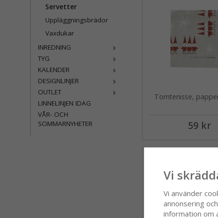
Servetter
Uppläggningsbrädor
Vaxdukar
INREDNING
TYG
KALENDER
DESIGNLINJER
OUTLET
Tomtenisse, papper
LINNELINJEN IDAG
VÅR- OCH
59 kr
SOMMARNYHETER
Vi skrädd
Vi använder coo
annonsering och f
information om 