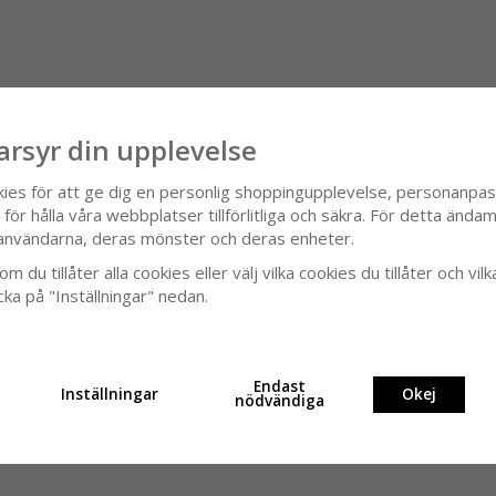
arsyr din upplevelse
kies för att ge dig en personlig shoppingupplevelse, personanpa
ör hålla våra webbplatser tillförlitliga och säkra. För detta ändamå
användarna, deras mönster och deras enheter.
m du tillåter alla cookies eller välj vilka cookies du tillåter och vilk
cka på "Inställningar" nedan.
Endast
Inställningar
Okej
nödvändiga