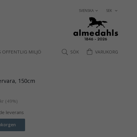
 OFFENTLIG MILJÖ
SÖK
VARUKORG
tervara, 150cm
kr
(
49
%)
nde leverans
rukorgen