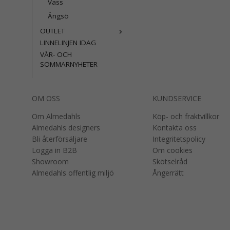
Vass
Ängsö
OUTLET
LINNELINJEN IDAG
VÅR- OCH
SOMMARNYHETER
OM OSS
KUNDSERVICE
Om Almedahls
Köp- och fraktvillkor
Almedahls designers
Kontakta oss
Bli återförsäljare
Integritetspolicy
Logga in B2B
Om cookies
Showroom
Skötselråd
Almedahls offentlig miljö
Ångerrätt