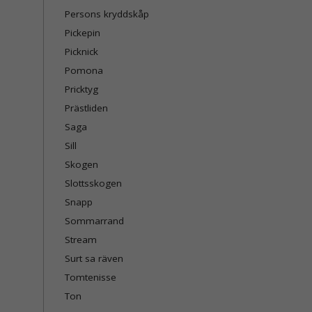
Persons kryddskåp
Pickepin
Picknick
Pomona
Pricktyg
Prästliden
Saga
Sill
Skogen
Slottsskogen
Snapp
Sommarrand
Stream
Surt sa räven
Tomtenisse
Ton