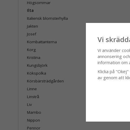
Högsommar
Ilta
Italiensk blomsterhylla
Jakten
Josef
Vi skrädd
Kombattanterna
Korg
Vi använder coo
annonsering och f
Kristina
information om 
Kungsbjörk
Klicka på "Okej" o
Kökspolka
av genom att kli
Körsbärsträdgården
Linne
Linstrå
Liv
Mambo
Nippon
Pennor