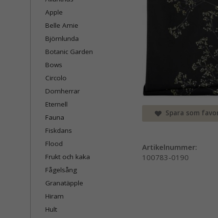
Apple
Belle Amie
Björnlunda
Botanic Garden
Bows
Circolo
Domherrar
Eternell
Spara som favor
Fauna
Fiskdans
Flood
Artikelnummer:
Frukt och kaka
100783-0190
Fågelsång
Granatäpple
Hiram
Hult