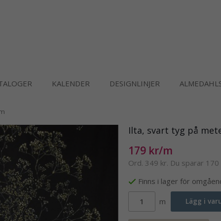
TALOGER
KALENDER
DESIGNLINJER
ALMEDAHLS
cm
Ilta, svart tyg på me
179 kr/m
Ord.
349 kr
. Du sparar
170 
Finns i lager för omgåe
m
Lägg i va