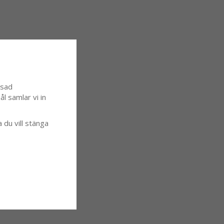
ssad
l samlar vi in
a du vill stänga