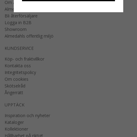
Om Almedahls
Almedahls designers
Bli återförsäljare
Logga in B2B
Showroom
Almedahls offentlig miljö
KUNDSERVICE
Köp- och fraktvillkor
Kontakta oss
Integritetspolicy
Om cookies
Skötselråd
Ångerrätt
UPPTÄCK
Inspiration och nyheter
Kataloger
Kollektioner
Hållbarhet på riktigt