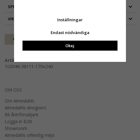
SPECIFIKATION
VIKTIG INFORMATION
Inställningar
Endast nödvändiga
Spara som favorit
Okej
Artikelnummer:
102046-38111-170x240
OM OSS
Om Almedahls
Almedahls designers
Bli återförsäljare
Logga in B2B
Showroom
Almedahls offentlig miljö