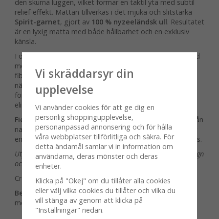
den skurna luggen, vilket formar en taktil yta med subtil
relief-effekt. Mattan tillverkas i det mjuka och slitstarka
Spirit-garnet
, gjort av
100 % nyzeeländsk ull
. Resultatet
är en lyxig matta med både hållbarhet och en exklusiv
känsla.
För att säkerställa lång livslängd är Field Harrow utrustad
med ett stabiliserande lager på baksidan som fixerar
Vi skräddarsyr din
fibrerna och bevarar formen över tid. Ett halkskyddande
nät gör att mattan ligger stadigt på plats, medan
upplevelse
förstärkta textila kanter ger en sofistikerad finish och
eliminerar behovet av extra kantsöm.
Vi använder cookies för att ge dig en
personlig shoppingupplevelse,
Field Harrow
är en matta som kombinerar inspiration från
personanpassad annonsering och för hålla
naturen med högsta kvalitet – perfekt för dig som söker
våra webbplatser tillförlitliga och säkra. För
en inredningsdetalj med både karaktär och tidlös elegans.
detta ändamål samlar vi in information om
Utforska hela vår kollektion och läs mer om material, design
användarna, deras mönster och deras
och tillverkning via länken nedan.
enheter.
Creative Rugs från Almedahls
Klicka på "Okej" om du tillåter alla cookies
eller välj vilka cookies du tillåter och vilka du
Beställning:
Field Harrow matta är en beställningsvara
vill stänga av genom att klicka på
med fem veckors leveranstid.
"Inställningar" nedan.