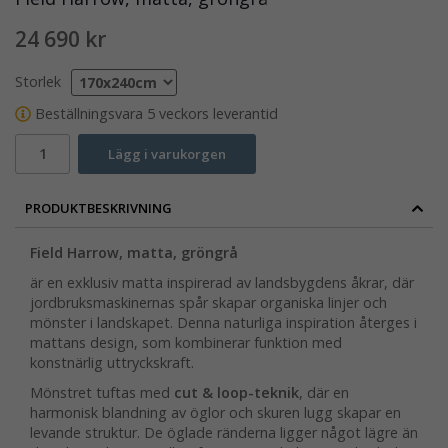
24 690 kr
Storlek
Beställningsvara 5 veckors leverantid
Lägg i varukorgen
PRODUKTBESKRIVNING
Field Harrow, matta, gröngrå
är en exklusiv matta inspirerad av landsbygdens åkrar, där
jordbruksmaskinernas spår skapar organiska linjer och
mönster i landskapet. Denna naturliga inspiration återges i
mattans design, som kombinerar funktion med
konstnärlig uttryckskraft.
Mönstret tuftas med
cut & loop-teknik
, där en
harmonisk blandning av öglor och skuren lugg skapar en
levande struktur. De öglade ränderna ligger något lägre än