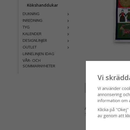
Kökshanddukar
DUKNING
INREDNING
TYG
KALENDER
DESIGNLINJER
OUTLET
LINNELINJEN IDAG
VÅR- OCH
SOMMARNYHETER
Vi skrädd
Spara som favor
Vi använder coo
annonsering och f
information om 
Artikelnummer:
Klicka på "Okej" o
100548-0000
av genom att kli