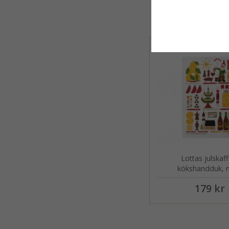
Lottas julskaff
kökshandduk, m
179 kr