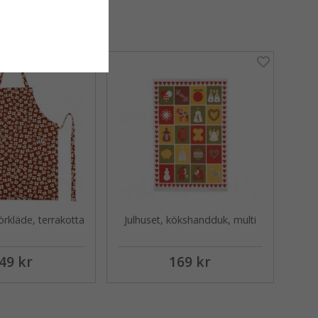
örkläde, terrakotta
Julhuset, kökshandduk, multi
49 kr
169 kr