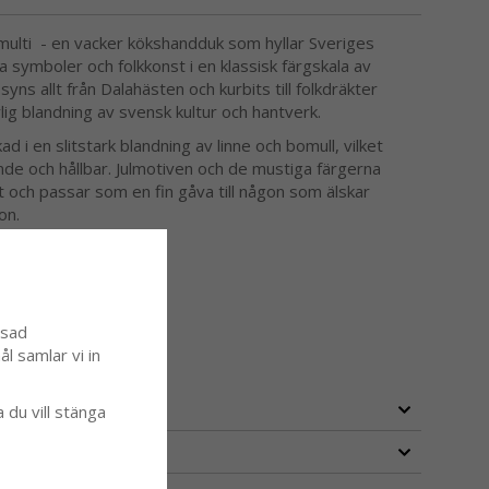
ulti - en vacker kökshandduk som hyllar Sveriges
a symboler och folkkonst i en klassisk färgskala av
syns allt från Dalahästen och kurbits till folkdräkter
ig blandning av svensk kultur och hantverk.
d i en slitstark blandning av linne och bomull, vilket
e och hållbar. Julmotiven och de mustiga färgerna
t och passar som en fin gåva till någon som älskar
on.
ssad
l samlar vi in
a du vill stänga