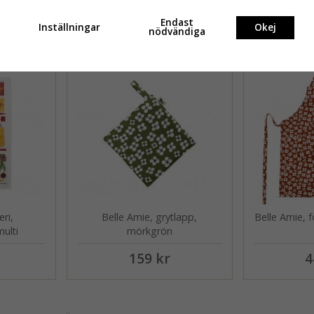
Endast
Andra köpte även
Inställningar
Okej
nödvändiga
eri,
Belle Amie, grytlapp,
Belle Amie, f
ulti
mörkgrön
159 kr
4