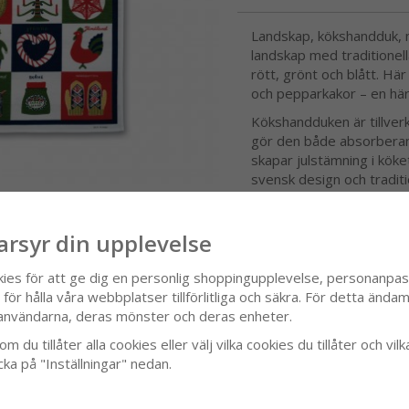
Landskap, kökshandduk, m
landskap med traditionell
rött, grönt och blått. Här 
och pepparkakor – en härl
Kökshandduken är tillverka
gör den både absorberand
skapar julstämning i köke
svensk design och traditi
arsyr din upplevelse
it
kies för att ge dig en personlig shoppingupplevelse, personanpa
ör hålla våra webbplatser tillförlitliga och säkra. För detta ändamå
användarna, deras mönster och deras enheter.
SPECIFIKATION
m du tillåter alla cookies eller välj vilka cookies du tillåter och vilk
cka på "Inställningar" nedan.
RECENSIONER