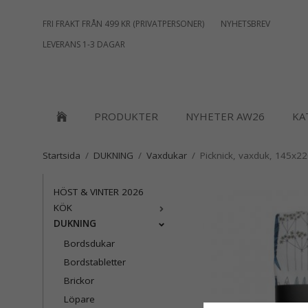
FRI FRAKT FRÅN 499 KR (PRIVATPERSONER)
NYHETSBREV
LEVERANS 1-3 DAGAR
PRODUKTER
NYHETER AW26
KA
Startsida
/
DUKNING
/
Vaxdukar
/
Picknick, vaxduk, 145x2
HÖST & VINTER 2026
KÖK
DUKNING
Bordsdukar
Bordstabletter
Brickor
Löpare