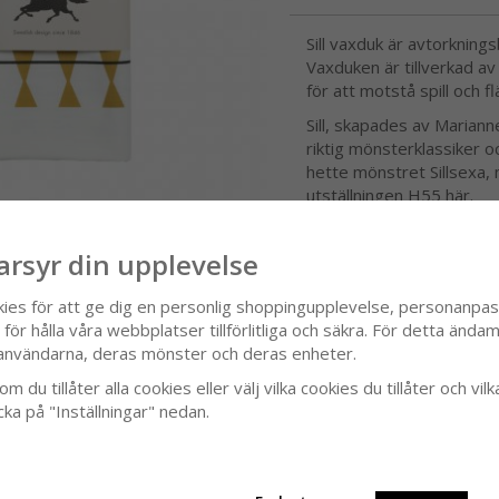
Sill vaxduk är avtorkning
Vaxduken är tillverkad a
för att motstå spill och f
Sill, skapades av Marianne 
riktig mönsterklassiker 
hette mönstret Sillsexa, m
utställningen H55 här.
arsyr din upplevelse
SPECIFIKATION
RECENSIONER
kies för att ge dig en personlig shoppingupplevelse, personanpa
ör hålla våra webbplatser tillförlitliga och säkra. För detta ändamå
it
användarna, deras mönster och deras enheter.
m du tillåter alla cookies eller välj vilka cookies du tillåter och vilk
cka på "Inställningar" nedan.