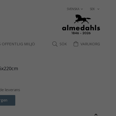
 OFFENTLIG MILJÖ
SÖK
VARUKORG
145x220cm
nde leverans
rgen