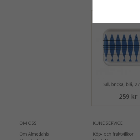
Sill, bricka, blå, 
259 kr
OM OSS
KUNDSERVICE
Om Almedahls
Köp- och fraktvillkor