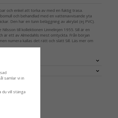
sbar och enkel att torka av med en fuktig trasa.
v bomull och behandlad med en vattenavvisande yta
läckar. Den har en tunn beläggning av akrylat (ej PVC).
Nilsson till kollektionen Linnelinjen 1955. Sill är en
och är ett av Almedahls mest omtyckta. Från början
en numera kallas det rätt och slätt Sill.
Läs mer om
ssad
l samlar vi in
a du vill stänga