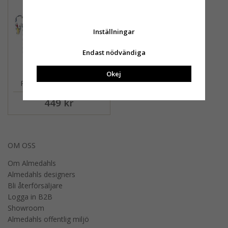
Inställningar
Endast nödvändiga
Okej
Picknick, förkläde, multi
449 kr
OM OSS
Om Almedahls
Almedahls designers
Bli återförsäljare
Logga in B2B
Showroom
Almedahls offentlig miljö