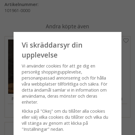
Artikelnummer:
101961-0000
Andra köpte även
Vi skräddarsyr din
upplevelse
Vi använder cookies för att ge dig en
personlig shoppingupplevelse,
personanpassad annonsering och för hålla
våra webbplatser tillförlitliga och säkra. För
detta ändamål samlar vi in information om
användarna, deras mönster och deras
Picknick, grillvante, multi
Picknick, grytlapp, multi
enheter.
199 kr
159 kr
Klicka på "Okej" om du tillåter alla cookies
eller välj vilka cookies du tillåter och vilka du
vill stänga av genom att klicka på
"Inställningar" nedan.