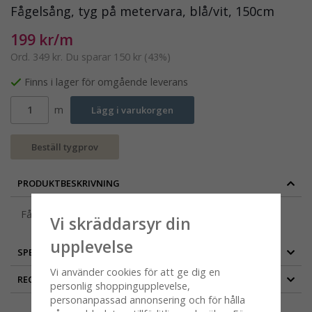
Fågelsång, tyg på metervara, blå/vit, 150cm
199 kr/m
Ord.
349 kr
. Du sparar
150 kr
(
43
%)
Finns i lager för omgående leverans
m
Lägg i varukorgen
Beställ tygprov
PRODUKTBESKRIVNING
Fågelsång, tyg på metervara, blå/vit, 150 cm
Vi skräddarsyr din
upplevelse
SPECIFIKATION
Vi använder cookies för att ge dig en
RECENSIONER
personlig shoppingupplevelse,
personanpassad annonsering och för hålla