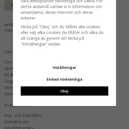
våra webbplatser tillförlitliga och säkra. För
Spara som favorit
detta ändamål samlar vi in information om
användarna, deras mönster och deras
enheter.
Artikelnummer:
Klicka på "Okej" om du tillåter alla cookies
100585-0510
eller välj vilka cookies du tillåter och vilka du
vill stänga av genom att klicka på
"Inställningar" nedan.
OM OSS
Om Almedahls
Inställningar
Almedahls designers
Bli återförsäljare
Endast nödvändiga
Logga in B2B
Showroom
Okej
Almedahls offentlig miljö
KUNDSERVICE
Köp- och fraktvillkor
Kontakta oss
Integritetspolicy