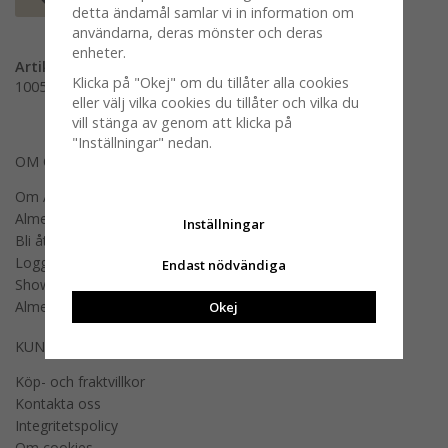
detta ändamål samlar vi in information om
användarna, deras mönster och deras
enheter.
Artikelnummer:
Klicka på "Okej" om du tillåter alla cookies
100578-0685
eller välj vilka cookies du tillåter och vilka du
vill stänga av genom att klicka på
"Inställningar" nedan.
OM OSS
Om Almedahls
Almedahls designers
Inställningar
Bli återförsäljare
Logga in B2B
Endast nödvändiga
Showroom
Almedahls offentlig miljö
Okej
KUNDSERVICE
Köp- och fraktvillkor
Kontakta oss
Integritetspolicy
Om cookies