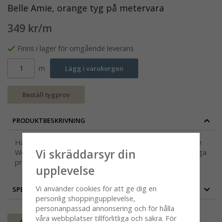
Belle Amie, orange tyg på metervara
349 kr/m
Finns i lager för omgående leverans
m
Lägg i varukorgen
Beställ tygprov
PRODUKTBESKRIVNING
Härligt färgglatt tyg på metervara, designat av Marianne
Vi skräddarsyr din
Westman 1959. Belle Amie finns även i blått och på många
produkter. Fint som duk, gardin, kuddfodral mm.
upplevelse
Vi använder cookies för att ge dig en
SPECIFIKATION
personlig shoppingupplevelse,
personanpassad annonsering och för hålla
våra webbplatser tillförlitliga och säkra. För
Spara som favorit