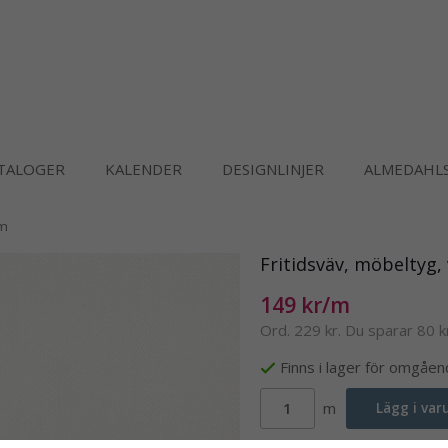
TALOGER
KALENDER
DESIGNLINJER
ALMEDAHLS
cm
Fritidsväv, möbeltyg,
149 kr/m
Ord.
229 kr
. Du sparar
80 k
Finns i lager för omgåe
m
Lägg i va