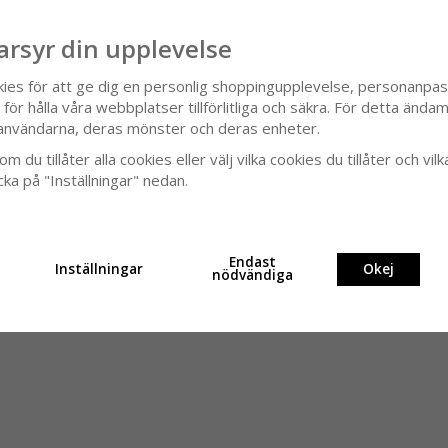
Beställ tygprov
arsyr din upplevelse
PRODUKTBESKRIVNING
kies för att ge dig en personlig shoppingupplevelse, personanpa
ör hålla våra webbplatser tillförlitliga och säkra. För detta ändamå
Möbeltyg med en vikt på 
användarna, deras mönster och deras enheter.
klädslar, dynor och dekor
flexibilitet, och det är l
m du tillåter alla cookies eller välj vilka cookies du tillåter och vilk
användning.
cka på "Inställningar" nedan.
Tyget är slitstarkt, och fi
SPECIFIKATION
Endast
Inställningar
Okej
nödvändiga
RECENSIONER
it