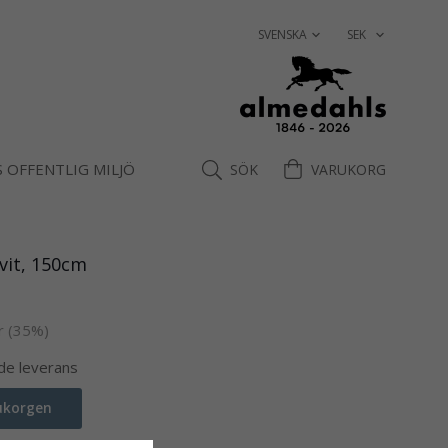
 OFFENTLIG MILJÖ
SÖK
VARUKORG
 vit, 150cm
r
(
35
%)
nde leverans
rukorgen