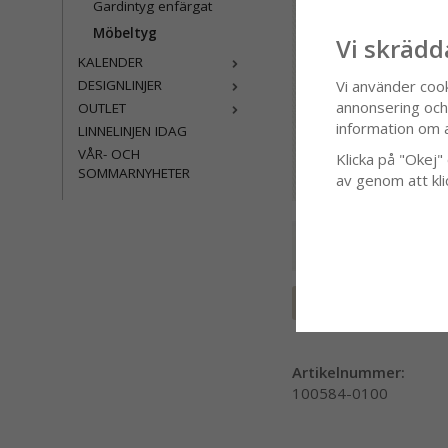
Gardintyg enfärgat
Möbeltyg
Vi skrädd
KALENDER
DESIGNLINJER
Vi använder coo
annonsering och f
OUTLET
information om 
LINNELINJEN IDAG
VÅR- OCH
Klicka på "Okej" o
SOMMARNYHETER
av genom att kli
Spara som favor
Artikelnummer:
100584-0100