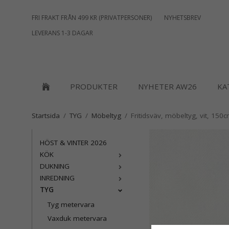
FRI FRAKT FRÅN 499 KR (PRIVATPERSONER)
NYHETSBREV
LEVERANS 1-3 DAGAR
PRODUKTER
NYHETER AW26
KA
Startsida
/
TYG
/
Möbeltyg
/
Fritidsväv, möbeltyg, vit, 150
HÖST & VINTER 2026
KÖK
DUKNING
INREDNING
TYG
Tyg metervara
Vaxduk metervara