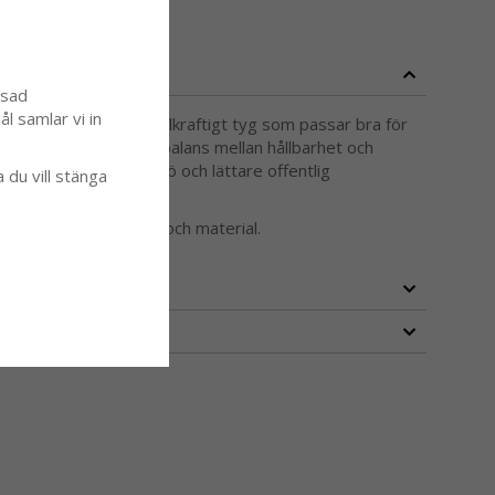
ssad
l samlar vi in
293 g/m² är ett medelkraftigt tyg som passar bra för
ation. Det ger en bra balans mellan hållbarhet och
ämpligt för både hemmiljö och lättare offentlig
a du vill stänga
nns i flera olika färger och material.