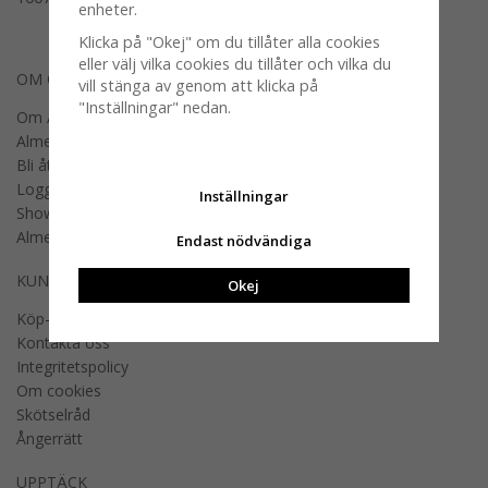
enheter.
Klicka på "Okej" om du tillåter alla cookies
eller välj vilka cookies du tillåter och vilka du
OM OSS
vill stänga av genom att klicka på
"Inställningar" nedan.
Om Almedahls
Almedahls designers
Bli återförsäljare
Logga in B2B
Inställningar
Showroom
Almedahls offentlig miljö
Endast nödvändiga
KUNDSERVICE
Okej
Köp- och fraktvillkor
Kontakta oss
Integritetspolicy
Om cookies
Skötselråd
Ångerrätt
UPPTÄCK