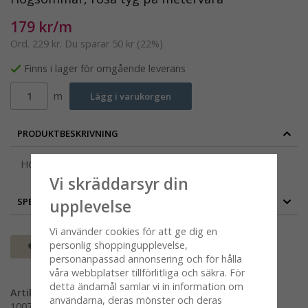
179 kr/m
Ord.
229 kr
. Du sparar
50 kr
(
22
%)
Finns i lager för omgående leverans
m
Lägg i varukorgen
PRODUKTBESKRIVNING
Högsommar, metervara, rosa, 150 cm
Vi skräddarsyr din
upplevelse
SPECIFIKATION
Vi använder cookies för att ge dig en
personlig shoppingupplevelse,
Spara som favorit
personanpassad annonsering och för hålla
våra webbplatser tillförlitliga och säkra. För
detta ändamål samlar vi in information om
Artikelnummer:
användarna, deras mönster och deras
100778-0310