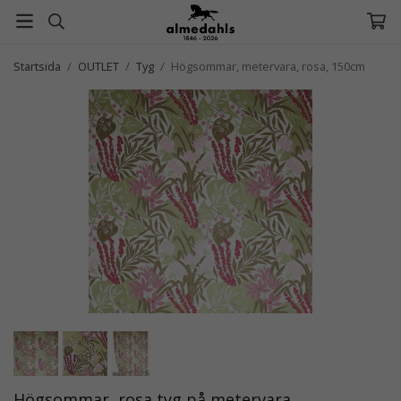
Startsida
/
OUTLET
/
Tyg
/
Högsommar, metervara, rosa, 150cm
Högsommar, rosa tyg på metervara