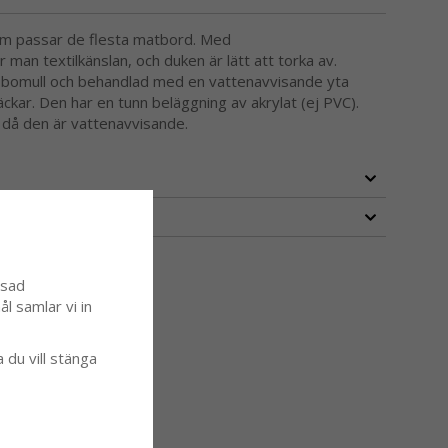
som passar de flesta matbord. Med
 man textilkänslan, och duken är lätt att torka av.
v bomull och behandlad med en vattenavvisande yta
läckar. Den har en tunn beläggning av akrylat (ej PVC).
 då den är vattenavvisande.
ssad
l samlar vi in
a du vill stänga