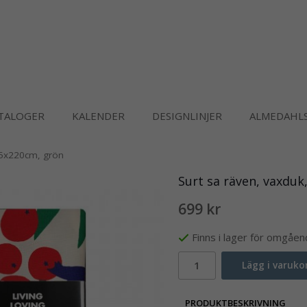
TALOGER
KALENDER
DESIGNLINJER
ALMEDAHLS
45x220cm, grön
Surt sa räven, vaxduk
699 kr
Finns i lager för omgåe
Lägg i varuko
PRODUKTBESKRIVNING