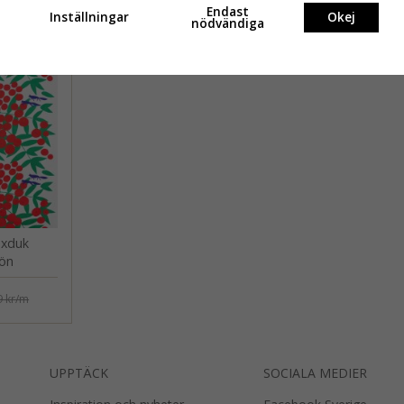
Rekommenderade produkt
Endast
Inställningar
Okej
nödvändiga
axduk
rön
 kr
/m
UPPTÄCK
SOCIALA MEDIER