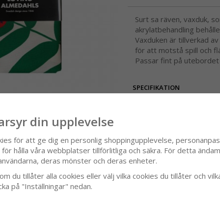
Surt sa räven, vaxduk, 
akrylatbehandling behåller
Vaxduken är tillverkad a
för att motstå spill och f
Passar fint på utebordet
SPECIFIKATION
RECENSIONER
arsyr din upplevelse
kies för att ge dig en personlig shoppingupplevelse, personanpa
it
ör hålla våra webbplatser tillförlitliga och säkra. För detta ändamå
användarna, deras mönster och deras enheter.
m du tillåter alla cookies eller välj vilka cookies du tillåter och vilk
cka på "Inställningar" nedan.