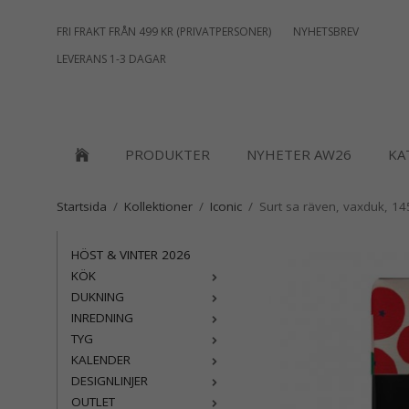
FRI FRAKT FRÅN 499 KR (PRIVATPERSONER)
NYHETSBREV
LEVERANS 1-3 DAGAR
PRODUKTER
NYHETER AW26
KA
Startsida
/
Kollektioner
/
Iconic
/
Surt sa räven, vaxduk, 1
HÖST & VINTER 2026
KÖK
DUKNING
INREDNING
TYG
KALENDER
DESIGNLINJER
OUTLET