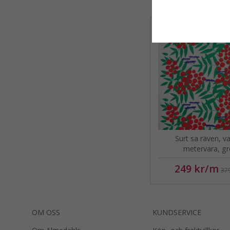
Surt sa räven, v
metervara, g
249 kr
/m
379
OM OSS
KUNDSERVICE