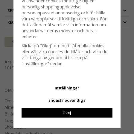
Vi använder cookies för att ge dig en
personlig shoppingupplevelse,
SPECIFIKATION
personanpassad annonsering och för hålla
våra webbplatser tillförlitliga och säkra. För
RECENSIONER
detta ändamål samlar vi in information om
användarna, deras mönster och deras
enheter.
Spara som favorit
Klicka på "Okej" om du tillåter alla cookies
eller välj vilka cookies du tillåter och vilka du
vill stänga av genom att klicka på
Artikelnummer:
"Inställningar" nedan.
101907-0000
Inställningar
OM OSS
Endast nödvändiga
Om Almedahls
Almedahls designers
Okej
Bli återförsäljare
Logga in B2B
Showroom
Almedahls offentlig miljö