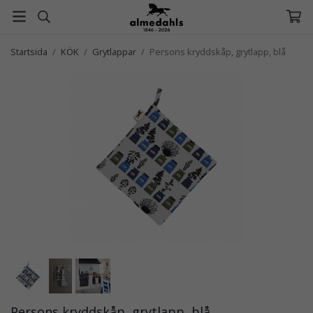
Startsida
/
KÖK
/
Grytlappar
/
Persons kryddskåp, grytlapp, blå
Persons kryddskåp, grytlapp, blå