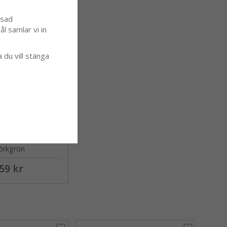
er
ssad
l samlar vi in
a du vill stänga
mie, grytlapp,
örkgrön
59 kr