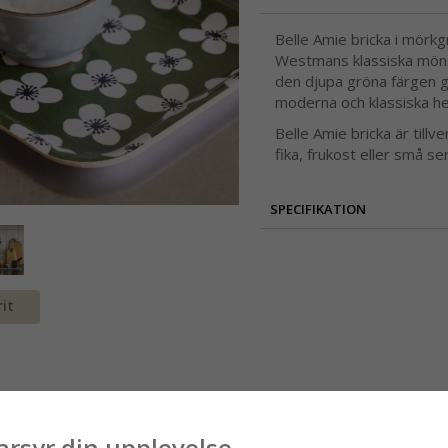
Belle Amie bricka i mörk
Westmans klassiska möns
den djupa gröna färgen ge
moderna och klassiska h
Belle Amie bricka är till
fika, frukost eller små s
SPECIFIKATION
it
arsyr din upplevelse