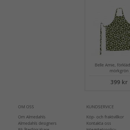
Belle Amie, förklä
mörkgrön
399 kr
OM OSS
KUNDSERVICE
Om Almedahls
Köp- och fraktvillkor
Almedahls designers
Kontakta oss
Bli återförsäljare
Integritetspolicy