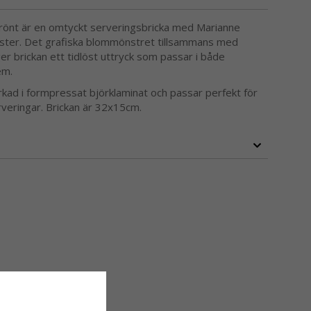
grönt är en omtyckt serveringsbricka med Marianne
ter. Det grafiska blommönstret tillsammans med
r brickan ett tidlöst uttryck som passar i både
em.
verkad i formpressat björklaminat och passar perfekt för
erveringar. Brickan är 32x15cm.