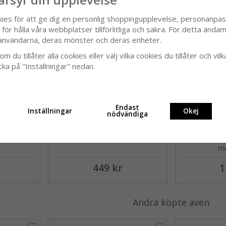
Rekommenderade produkt
kies för att ge dig en personlig shoppingupplevelse, personanpa
ör hålla våra webbplatser tillförlitliga och säkra. För detta ändamå
användarna, deras mönster och deras enheter.
m du tillåter alla cookies eller välj vilka cookies du tillåter och vilk
cka på "Inställningar" nedan.
Endast
Inställningar
Okej
nödvändiga
 mörkgrön
Belle Amie, förkläde, mörkgrön
Belle A
m
449 kr
1
Andra köpte även