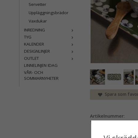
Servetter
Uppläggningsbrädor
Vaxdukar
INREDNING
TYG
KALENDER
DESIGNLINJER
OUTLET
LINNELINJEN IDAG
VÅR- OCH
SOMMARNYHETER
Spara som favor
Artikelnummer:
102110-0038
Vi skrädd