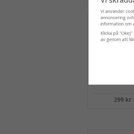
Vi använder coo
annonsering och f
information om 
Klicka på "Okej" o
av genom att kli
Belle Amie, löpare,
299 kr