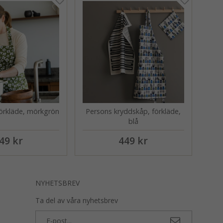
förkläde, mörkgrön
Persons kryddskåp, förkläde,
blå
49 kr
449 kr
NYHETSBREV
Ta del av våra nyhetsbrev