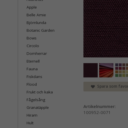
Apple
Belle Amie
Björnlunda
Botanic Garden
Bows
Circolo
Domherrar
Eternell
Fauna
Fiskdans
Flood
Spara som favor
Frukt och kaka
Fågelsång
Artikelnummer:
Granatäpple
100952-0071
Hiram
Hult