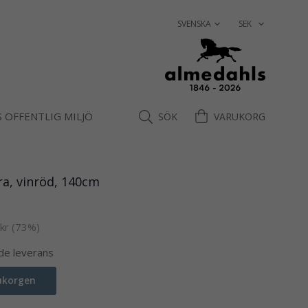
 OFFENTLIG MILJÖ
SÖK
VARUKORG
ra, vinröd, 140cm
kr
(
73
%)
nde leverans
rukorgen