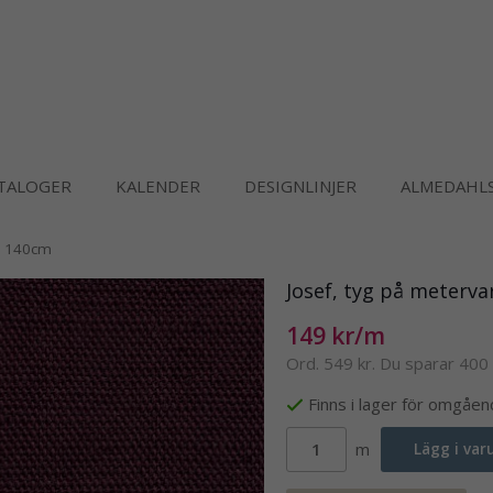
TALOGER
KALENDER
DESIGNLINJER
ALMEDAHLS
d, 140cm
Josef, tyg på meterva
149 kr/m
Ord.
549 kr
. Du sparar
400 
Finns i lager för omgåe
m
Lägg i va