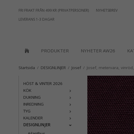
FRI FRAKT FRÅN 499 KR (PRIVATPERSONER)
NYHETSBREV
LEVERANS 1-3 DAGAR
PRODUKTER
NYHETER AW26
KA
Startsida
/
DESIGNLINJER
/
Josef
/
Josef, metervara, vinrö
HÖST & VINTER 2026
KÖK
DUKNING
INREDNING
TYG
KALENDER
DESIGNLINJER
Ailanthus