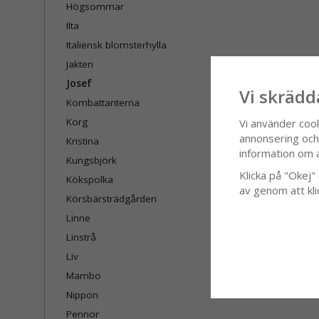
Högsommar
Ilta
Italiensk blomsterhylla
Jakten
Josef
Vi skrädd
Kombattanterna
Korg
Vi använder coo
annonsering och f
Kristina
information om 
Kungsbjörk
Klicka på "Okej" o
Kökspolka
av genom att kli
Körsbärsträdgården
Linne
Linstrå
Liv
Mambo
Nippon
Pennor