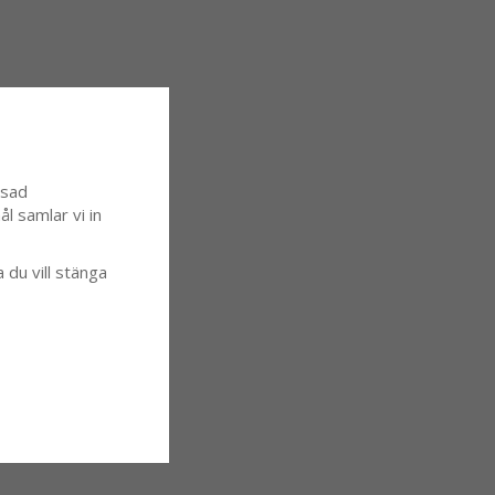
ssad
l samlar vi in
a du vill stänga