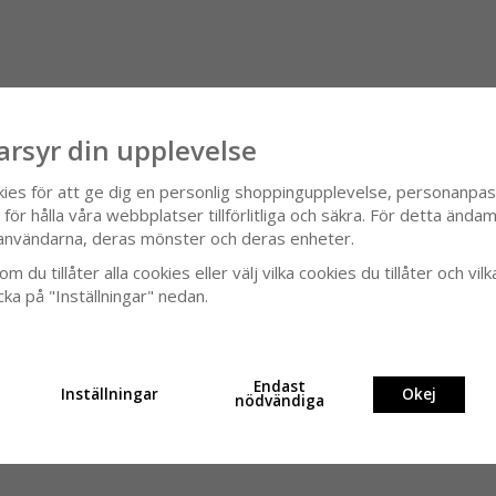
arsyr din upplevelse
kies för att ge dig en personlig shoppingupplevelse, personanpa
ör hålla våra webbplatser tillförlitliga och säkra. För detta ändamå
användarna, deras mönster och deras enheter.
m du tillåter alla cookies eller välj vilka cookies du tillåter och vilk
cka på "Inställningar" nedan.
Endast
Inställningar
Okej
nödvändiga