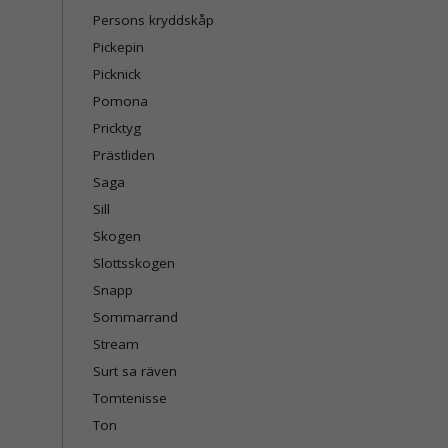
Persons kryddskåp
Pickepin
Picknick
Pomona
Pricktyg
Prästliden
Saga
Sill
Skogen
Slottsskogen
Snapp
Sommarrand
Stream
Surt sa räven
Tomtenisse
Ton