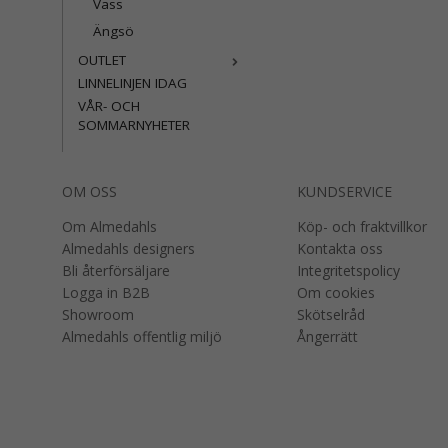
Vass
Ängsö
OUTLET
LINNELINJEN IDAG
VÅR- OCH
SOMMARNYHETER
OM OSS
KUNDSERVICE
Om Almedahls
Köp- och fraktvillkor
Almedahls designers
Kontakta oss
Bli återförsäljare
Integritetspolicy
Logga in B2B
Om cookies
Showroom
Skötselråd
Almedahls offentlig miljö
Ångerrätt