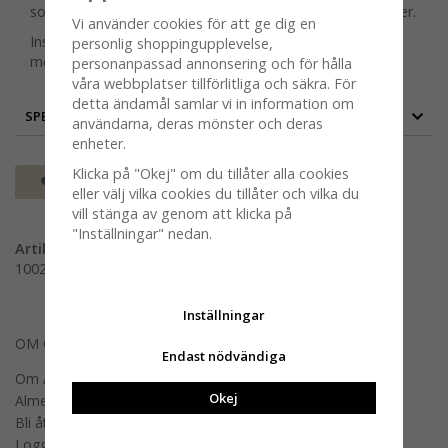
som kombinerar neutrala toner med djupa, fylliga nyanser.
Vi använder cookies för att ge dig en
Inspirationsbilderna visar delar av sortimentet Knot,
personlig shoppingupplevelse,
möbeltyg. Bild 1 visar 18x18cm av tyget
personanpassad annonsering och för hålla
våra webbplatser tillförlitliga och säkra. För
detta ändamål samlar vi in information om
SPECIFIKATION
användarna, deras mönster och deras
enheter.
Klicka på "Okej" om du tillåter alla cookies
Spara som favorit
eller välj vilka cookies du tillåter och vilka du
vill stänga av genom att klicka på
"Inställningar" nedan.
Artikelnummer:
100228-0660
Inställningar
OM OSS
Endast nödvändiga
Om Almedahls
Okej
Almedahls designers
Bli återförsäljare
Logga in B2B