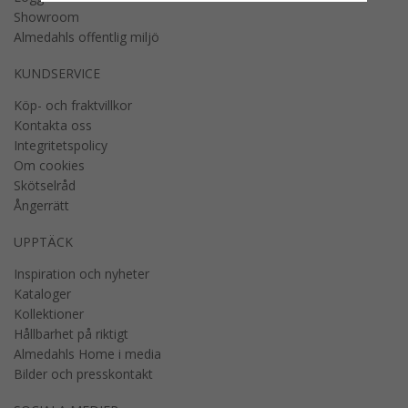
Showroom
Almedahls offentlig miljö
KUNDSERVICE
Köp- och fraktvillkor
Kontakta oss
Integritetspolicy
Om cookies
Skötselråd
Ångerrätt
UPPTÄCK
Inspiration och nyheter
Kataloger
Kollektioner
Hållbarhet på riktigt
Almedahls Home i media
Bilder och presskontakt