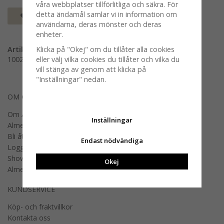
våra webbplatser tillförlitliga och säkra. För
detta ändamål samlar vi in information om
Spara som favorit
användarna, deras mönster och deras
enheter.
Artikelnummer:
Klicka på "Okej" om du tillåter alla cookies
100290-0003
eller välj vilka cookies du tillåter och vilka du
vill stänga av genom att klicka på
"Inställningar" nedan.
OM OSS
Om Almedahls
Inställningar
Almedahls designers
Bli återförsäljare
Endast nödvändiga
Logga in B2B
Showroom
Okej
Almedahls offentlig miljö
KUNDSERVICE
Köp- och fraktvillkor
Kontakta oss