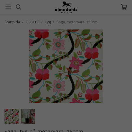
Startsida
/
OUTLET
/
Tyg
/
Saga, metervara, 150cm
Saga, tyg på metervara, 150cm