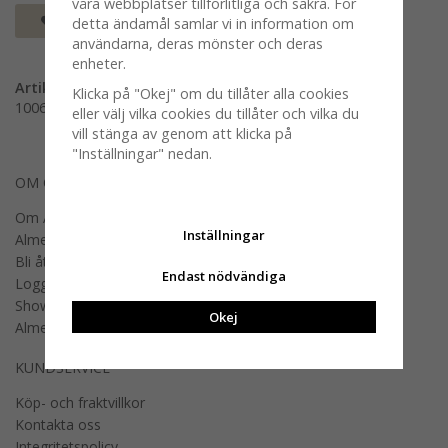
våra webbplatser tillförlitliga och säkra. För
Spara som favorit
detta ändamål samlar vi in information om
användarna, deras mönster och deras
enheter.
Artikelnummer:
Klicka på "Okej" om du tillåter alla cookies
100603-0000
eller välj vilka cookies du tillåter och vilka du
vill stänga av genom att klicka på
"Inställningar" nedan.
OM OSS
Om Almedahls
Inställningar
Almedahls designers
Bli återförsäljare
Endast nödvändiga
Logga in B2B
Showroom
Okej
Almedahls offentlig miljö
KUNDSERVICE
Köp- och fraktvillkor
Kontakta oss
Integritetspolicy