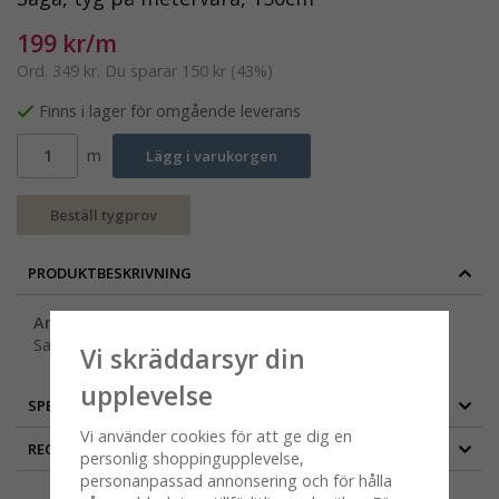
199 kr/m
Ord.
349 kr
. Du sparar
150 kr
(
43
%)
Finns i lager för omgående leverans
m
Lägg i varukorgen
Beställ tygprov
PRODUKTBESKRIVNING
Antal meter per rulle: 20 st
Saga, tyg på metervara, 150 cm
Vi skräddarsyr din
upplevelse
SPECIFIKATION
Vi använder cookies för att ge dig en
RECENSIONER
personlig shoppingupplevelse,
personanpassad annonsering och för hålla