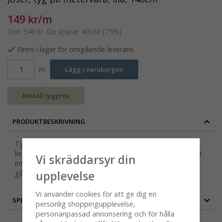
149 kr/m
Ord.
549 kr
. Du sparar
400 kr
(
73
%)
Finns i lager för omgående leverans
m
Lägg i varukorgen
Beställ tygprov
PRODUKTBESKRIVNING
Tyget Josef passar utmärkt som gardintyg. Den härliga
kvaliteten bomull/lin, gör att det faller oerhört fint. Varför
Vi skräddarsyr din
inte sy matchande kuddfodral och dukar när du ändå är i
upplevelse
gång?
Vi använder cookies för att ge dig en
SPECIFIKATION
personlig shoppingupplevelse,
personanpassad annonsering och för hålla