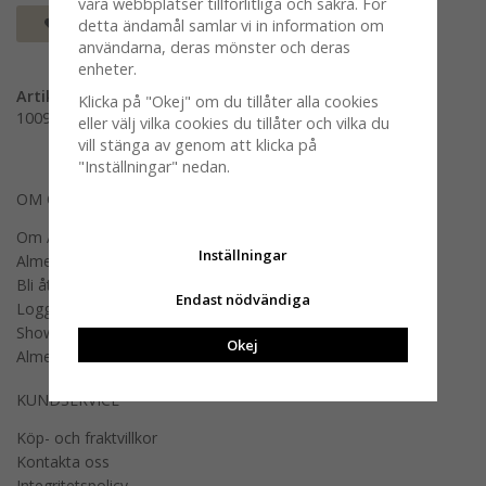
våra webbplatser tillförlitliga och säkra. För
Spara som favorit
detta ändamål samlar vi in information om
användarna, deras mönster och deras
enheter.
Artikelnummer:
Klicka på "Okej" om du tillåter alla cookies
100952-0007
eller välj vilka cookies du tillåter och vilka du
vill stänga av genom att klicka på
"Inställningar" nedan.
OM OSS
Om Almedahls
Inställningar
Almedahls designers
Bli återförsäljare
Endast nödvändiga
Logga in B2B
Showroom
Okej
Almedahls offentlig miljö
KUNDSERVICE
Köp- och fraktvillkor
Kontakta oss
Integritetspolicy