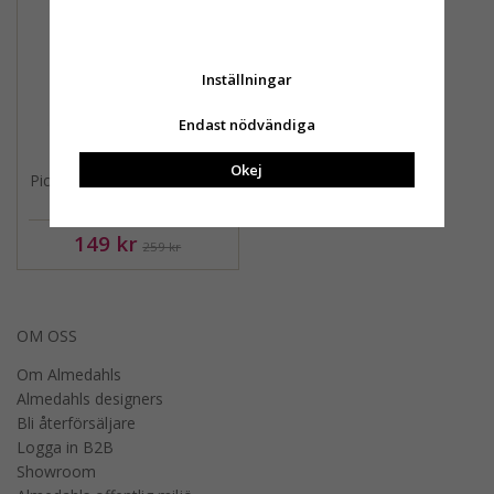
Inställningar
Endast nödvändiga
Okej
Picknick, grytunderlägg, lök,
blårosa, 21cm
149 kr
259 kr
OM OSS
Om Almedahls
Almedahls designers
Bli återförsäljare
Logga in B2B
Showroom