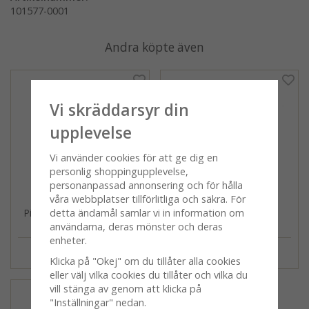
101577-0001
Andra köpte även
Vi skräddarsyr din
upplevelse
Vi använder cookies för att ge dig en
personlig shoppingupplevelse,
personanpassad annonsering och för hålla
våra webbplatser tillförlitliga och säkra. För
Picknick, rund burk, multi,
Picknick, kuddfodral,
detta ändamål samlar vi in information om
110x190mm
gröngrå, 45x45cm
användarna, deras mönster och deras
enheter.
149 kr
149 kr
199 kr
349 kr
Klicka på "Okej" om du tillåter alla cookies
eller välj vilka cookies du tillåter och vilka du
vill stänga av genom att klicka på
"Inställningar" nedan.