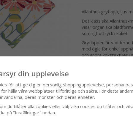
Ailanthus grytlapp, ljus 
Det klassiska Ailanthus-m
visar organiska bladforme
somrigt uttryck i köket.
Grytlappen är vadderad f
med ögla för enkel upphä
och andra kökstextilier i
arsyr din upplevelse
SPECIFIKATION
kies för att ge dig en personlig shoppingupplevelse, personanpa
it
ör hålla våra webbplatser tillförlitliga och säkra. För detta ändamå
användarna, deras mönster och deras enheter.
m du tillåter alla cookies eller välj vilka cookies du tillåter och vilk
cka på "Inställningar" nedan.