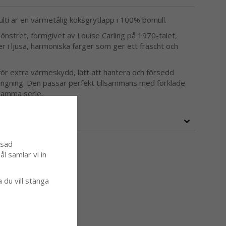
multi är en värmetålig köksgrytlapp i 100% bomull.
önstret, formgivet av Louise Carling på 1970-talet,
r i ljusa, harmoniska färger som ger ett fräscht och
ör extra värmeskydd, lätt att hantera och försedd
ngning. Den passar perfekt tillsammans med förkläde
 samma serie.
ssad
l samlar vi in
a du vill stänga