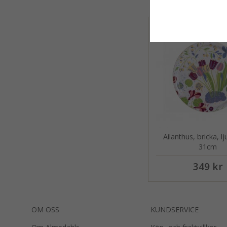
Ailanthus, bricka, lj
31cm
349 kr
OM OSS
KUNDSERVICE