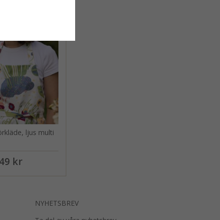
er
örkläde, ljus multi
49 kr
NYHETSBREV