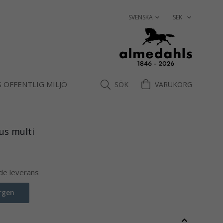
 OFFENTLIG MILJÖ
SÖK
VARUKORG
jus multi
nde leverans
rgen