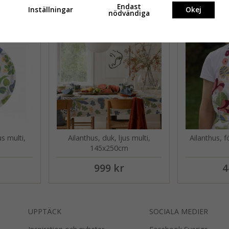
Rekommenderade produkt
Endast
Inställningar
Okej
nödvändiga
us multi,
Ailanthus, duk, ljus multi,
Ailanthus, f
145x250cm
999 kr
4
UPPTÄCK
SOCIALA MEDIER