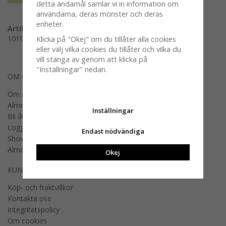
detta ändamål samlar vi in information om
användarna, deras mönster och deras
enheter.
Artikelnummer:
101911-0026
Klicka på "Okej" om du tillåter alla cookies
eller välj vilka cookies du tillåter och vilka du
vill stänga av genom att klicka på
"Inställningar" nedan.
OM OSS
Om Almedahls
Almedahls designers
Inställningar
Bli återförsäljare
Logga in B2B
Endast nödvändiga
Showroom
Almedahls offentlig miljö
Okej
KUNDSERVICE
Köp- och fraktvillkor
Kontakta oss
Integritetspolicy
Om cookies