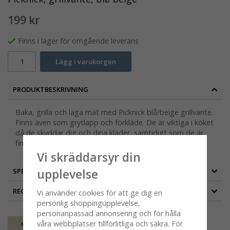
199 kr
Finns i lager för omgående leverans
Lägg i varukorgen
PRODUKTBESKRIVNING
Baka, grilla och laga mat med Picknick blå/beige grillvante.
Finns även som grytlapp och förkläde. De är viktiga i köket
då de skyddar dig och dina kläder, samtidigt som de är
fina inredningsdetaljer.
Vi skräddarsyr din
upplevelse
SPECIFIKATION
RECENSIONER
Vi använder cookies för att ge dig en
personlig shoppingupplevelse,
personanpassad annonsering och för hålla
våra webbplatser tillförlitliga och säkra. För
Spara som favorit