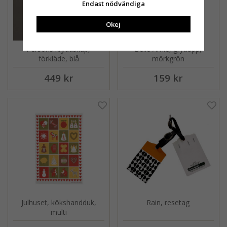
Endast nödvändiga
Okej
Persons kryddskåp,
Belle Amie, grytlapp,
förkläde, blå
mörkgrön
449 kr
159 kr
Julhuset, kökshandduk,
Rain, resetag
multi