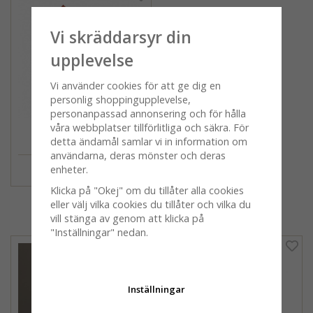
Vi skräddarsyr din
upplevelse
Vi använder cookies för att ge dig en
personlig shoppingupplevelse,
personanpassad annonsering och för hålla
våra webbplatser tillförlitliga och säkra. För
Belle Amie, grytlapp,
detta ändamål samlar vi in information om
terrakotta
användarna, deras mönster och deras
159 kr
enheter.
Klicka på "Okej" om du tillåter alla cookies
eller välj vilka cookies du tillåter och vilka du
Andra köpte även
vill stänga av genom att klicka på
"Inställningar" nedan.
Inställningar