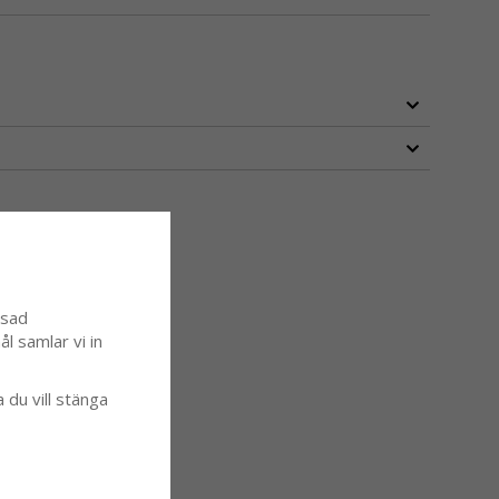
ssad
l samlar vi in
a du vill stänga