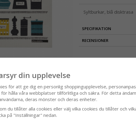
Syltburkar, blå disktrasa
SPECIFIKATION
RECENSIONER
arsyr din upplevelse
kies för att ge dig en personlig shoppingupplevelse, personanpa
it
ör hålla våra webbplatser tillförlitliga och säkra. För detta ändamå
användarna, deras mönster och deras enheter.
m du tillåter alla cookies eller välj vilka cookies du tillåter och vilk
cka på "Inställningar" nedan.