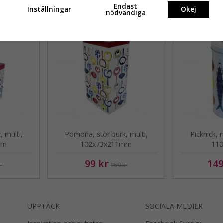
Andra köpte även
Endast
Inställningar
Okej
nödvändiga
, multi,
Pomona, stor burk, multi,
Picknick, 
mm
102x73x211mm
11
99 kr
149
r
159 kr
UPPTÄCK
SOCIALA MEDIER