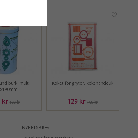
rund burk, multi,
Köket för grytor, kökshandduk
0x190mm
 kr
129 kr
199 kr
169 kr
NYHETSBREV