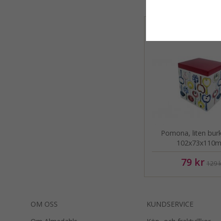
Pomona, liten burk
102x73x110
79 kr
129 k
OM OSS
KUNDSERVICE