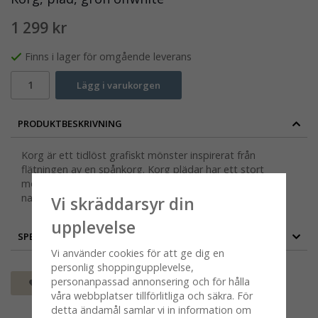
1 299 kr
Finns i lager för omgående leverans
Lägg i varukorgen
PRODUKTBESKRIVNING
Korg är ett tidlöst grafiskt mönster inspirerat från
flätningen av en spånkorg. Korg plädar har ett stort
mönster, och upplevs mjukt med dess utpräglade
naturkänsla.
Vi skräddarsyr din
upplevelse
SPECIFIKATION
Vi använder cookies för att ge dig en
personlig shoppingupplevelse,
personanpassad annonsering och för hålla
Spara som favorit
våra webbplatser tillförlitliga och säkra. För
detta ändamål samlar vi in information om