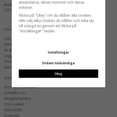
användarna, deras mönster och deras
Artikelnummer:
enheter.
101998-0038
Klicka på "Okej" om du tillåter alla cookies
eller välj vilka cookies du tillåter och vilka du
vill stänga av genom att klicka på
OM OSS
"Inställningar" nedan.
Om Almedahls
Almedahls designers
Bli återförsäljare
Inställningar
Logga in B2B
Showroom
Endast nödvändiga
Almedahls offentlig miljö
Okej
KUNDSERVICE
Köp- och fraktvillkor
Kontakta oss
Integritetspolicy
Om cookies
Skötselråd
Ångerrätt