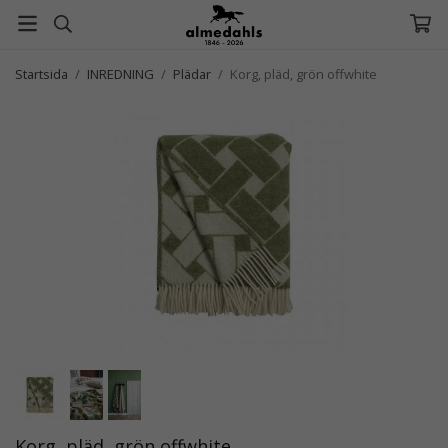
Startsida
/
INREDNING
/
Plädar
/
Korg, pläd, grön offwhite
Korg, pläd, grön offwhite