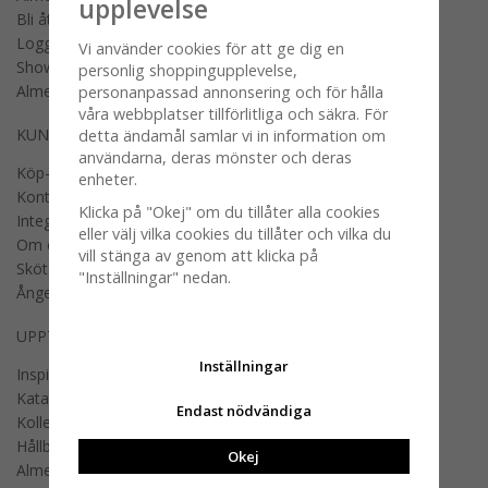
upplevelse
Bli återförsäljare
Logga in B2B
Vi använder cookies för att ge dig en
Showroom
personlig shoppingupplevelse,
Almedahls offentlig miljö
personanpassad annonsering och för hålla
våra webbplatser tillförlitliga och säkra. För
KUNDSERVICE
detta ändamål samlar vi in information om
användarna, deras mönster och deras
Köp- och fraktvillkor
enheter.
Kontakta oss
Klicka på "Okej" om du tillåter alla cookies
Integritetspolicy
eller välj vilka cookies du tillåter och vilka du
Om cookies
vill stänga av genom att klicka på
Skötselråd
"Inställningar" nedan.
Ångerrätt
UPPTÄCK
Inställningar
Inspiration och nyheter
Kataloger
Endast nödvändiga
Kollektioner
Hållbarhet på riktigt
Okej
Almedahls Home i media