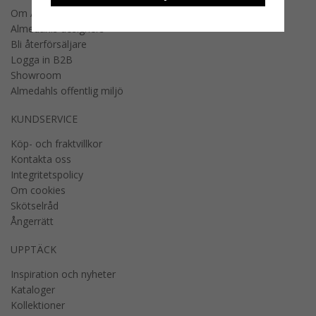
Om Almedahls
Almedahls designers
Bli återförsäljare
Logga in B2B
Showroom
Almedahls offentlig miljö
KUNDSERVICE
Köp- och fraktvillkor
Kontakta oss
Integritetspolicy
Om cookies
Skötselråd
Ångerrätt
UPPTÄCK
Inspiration och nyheter
Kataloger
Kollektioner