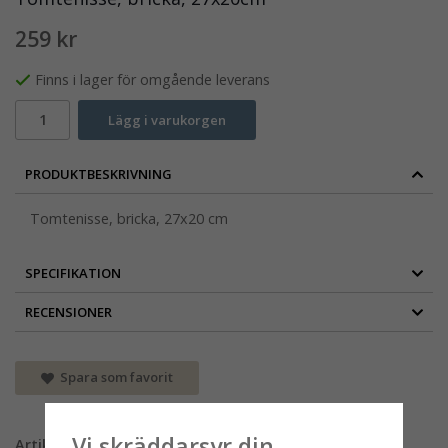
259 kr
Finns i lager för omgående leverans
Lägg i varukorgen
PRODUKTBESKRIVNING
Tomtenisse, bricka, 27x20 cm
SPECIFIKATION
RECENSIONER
Spara som favorit
Vi skräddarsyr din
Artikelnummer: