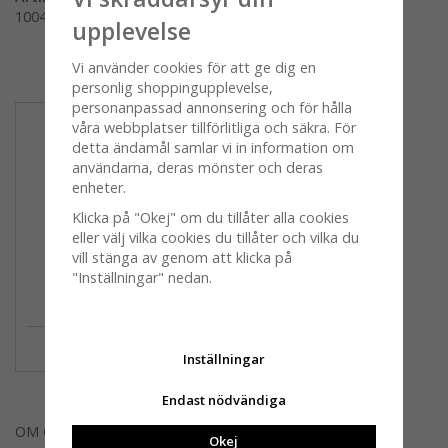
100425-0000
upplevelse
Vi använder cookies för att ge dig en
Andra köpte även
personlig shoppingupplevelse,
personanpassad annonsering och för hålla
våra webbplatser tillförlitliga och säkra. För
detta ändamål samlar vi in information om
användarna, deras mönster och deras
enheter.
Klicka på "Okej" om du tillåter alla cookies
eller välj vilka cookies du tillåter och vilka du
vill stänga av genom att klicka på
"Inställningar" nedan.
Tomtenisse, disktrasa
49 kr
Inställningar
Endast nödvändiga
OM OSS
Okej